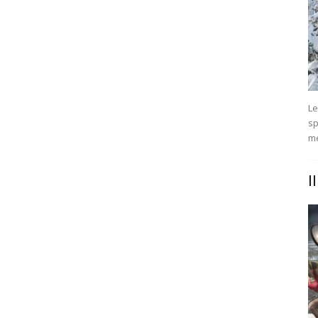
Le
sp
me
I