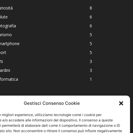
riosità
8
lute
6
tografia
6
urismo
5
martphone
5
ort
5
ti
3
ardini
3
formatica
1
Gestisci Consenso Cookie
le migliori esperienze, utilizziamo tecnologie come i cookie per
e/o accedere alle informazioni del dispositivo. Il consenso a queste
i permetterà di elaborare dati come il comportamento di navigazione o ID
sto sito. Non acconsentire o ritirare il consenso può influire negativamente