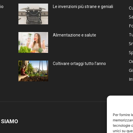
lio
Le invenzioni più strane e geniali
Cu
Sa
Fo
T
Alimentazione e salute
S
Sp
Or
Coltivare ortaggi tutto l’anno
Gi
In
Per fornire 
memorizzare 
 SIAMO
tecnologie c
unici su que