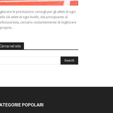
gliorare le prestazioni: consigli per gli atleti di ogni
vello Gli atleti di ogni livello, dal principiante al
ofessionista, cercano costantemente di migliorare
 proprie...
Cerca nel sito
ATEGORIE POPOLARI