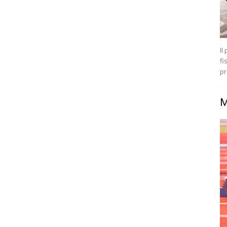
Il
fi
pr
M