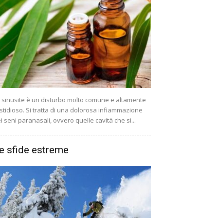
 sinusite è un disturbo molto comune e altamente
stidioso. Si tratta di una dolorosa infiammazione
i seni paranasali, ovvero quelle cavità che si...
e sfide estreme