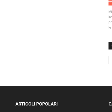
Mi
li
pr
le
ARTICOLI POPOLARI
C