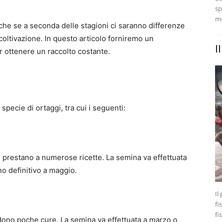
sp
me
anche se a seconda delle stagioni ci saranno differenze
 coltivazione. In questo articolo forniremo un
I
r ottenere un raccolto costante.
pecie di ortaggi, tra cui i seguenti:
si prestano a numerose ricette. La semina va effettuata
no definitivo a maggio.
Il
fi
fi
edono poche cure. La semina va effettuata a marzo o