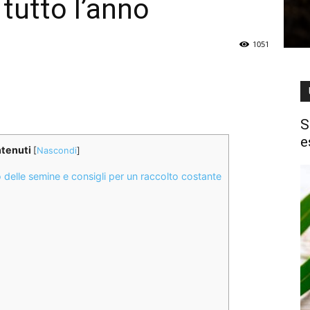
 tutto l’anno
1051
S
e
ntenuti
[
Nascondi
]
o delle semine e consigli per un raccolto costante