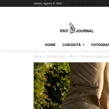
No menu items!
sabato, Agosto 8, 2026
HOME
CURIOSITÀ
FOTOGRAF
Home
Giardini e orti
Orti
Coltivare ortaggi tutto