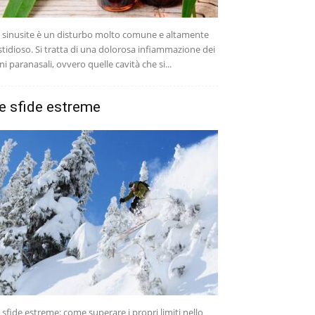
 sinusite è un disturbo molto comune e altamente
stidioso. Si tratta di una dolorosa infiammazione dei
ni paranasali, ovvero quelle cavità che si...
e sfide estreme
 sfide estreme: come superare i propri limiti nello