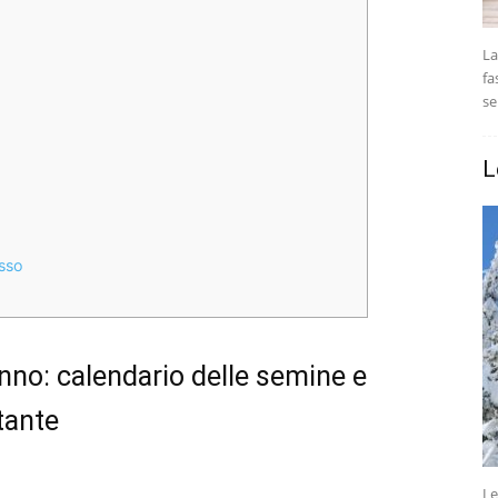
La
fa
se
L
esso
anno: calendario delle semine e
tante
Le