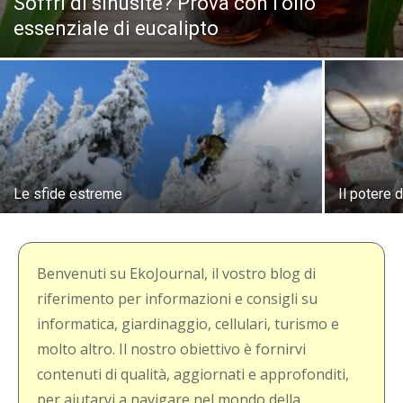
Soffri di sinusite? Prova con l’olio
essenziale di eucalipto
Le sfide estreme
Il potere 
Benvenuti su EkoJournal, il vostro blog di
riferimento per informazioni e consigli su
informatica, giardinaggio, cellulari, turismo e
molto altro. Il nostro obiettivo è fornirvi
contenuti di qualità, aggiornati e approfonditi,
per aiutarvi a navigare nel mondo della